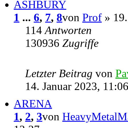
ASHBURY
1
...
6
,
7
,
8
von
Prof
» 19.
114
Antworten
130936
Zugriffe
Letzter Beitrag
von
Pa
14. Januar 2023, 11:0
ARENA
1
,
2
,
3
von
HeavyMetalM