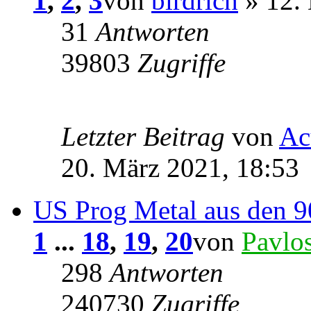
1
,
2
,
3
von
birdrich
» 12.
31
Antworten
39803
Zugriffe
Letzter Beitrag
von
Ac
20. März 2021, 18:53
US Prog Metal aus den 90
1
...
18
,
19
,
20
von
Pavlo
298
Antworten
240730
Zugriffe