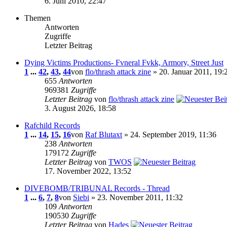
6. Juni 2010, 22:47
Themen
Antworten
Zugriffe
Letzter Beitrag
Dying Victims Productions- Fvneral Fvkk, Armory, Street Just
1
...
42
,
43
,
44
von
flo/thrash attack zine
» 20. Januar 2011, 19:
655
Antworten
969381
Zugriffe
Letzter Beitrag
von
flo/thrash attack zine
3. August 2026, 18:58
Rafchild Records
1
...
14
,
15
,
16
von
Raf Blutaxt
» 24. September 2019, 11:36
238
Antworten
179172
Zugriffe
Letzter Beitrag
von
TWOS
17. November 2022, 13:52
DIVEBOMB/TRIBUNAL Records - Thread
1
...
6
,
7
,
8
von
Siebi
» 23. November 2011, 11:32
109
Antworten
190530
Zugriffe
Letzter Beitrag
von
Hades