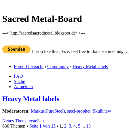
Sacred Metal-Board
---> http://sacredsacredmetal.blogspot.de/ <---
If you like this place, feel free to donate something. :-
Foren-Übersicht
‹
Community
‹
Heavy Metal labels
FAQ
Suche
Anmelden
Heavy Metal labels
Moderatoren:
Markus(PureSteel)
,
steel-prophet
,
Skullview
Neues Thema erstellen
630 Themen •
Seite
1
von
13
•
1
,
2
,
3
,
4
,
5
...
13