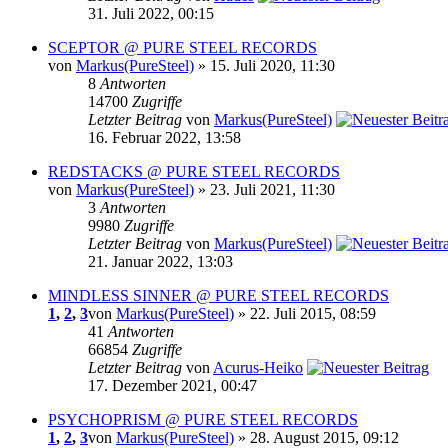
31. Juli 2022, 00:15
SCEPTOR @ PURE STEEL RECORDS
von
Markus(PureSteel)
» 15. Juli 2020, 11:30
8
Antworten
14700
Zugriffe
Letzter Beitrag
von
Markus(PureSteel)
16. Februar 2022, 13:58
REDSTACKS @ PURE STEEL RECORDS
von
Markus(PureSteel)
» 23. Juli 2021, 11:30
3
Antworten
9980
Zugriffe
Letzter Beitrag
von
Markus(PureSteel)
21. Januar 2022, 13:03
MINDLESS SINNER @ PURE STEEL RECORDS
1
,
2
,
3
von
Markus(PureSteel)
» 22. Juli 2015, 08:59
41
Antworten
66854
Zugriffe
Letzter Beitrag
von
Acurus-Heiko
17. Dezember 2021, 00:47
PSYCHOPRISM @ PURE STEEL RECORDS
1
,
2
,
3
von
Markus(PureSteel)
» 28. August 2015, 09:12