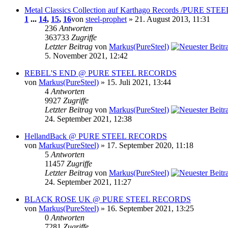
Metal Classics Collection auf Karthago Records /PURE STEE
1
...
14
,
15
,
16
von
steel-prophet
» 21. August 2013, 11:31
236
Antworten
363733
Zugriffe
Letzter Beitrag
von
Markus(PureSteel)
5. November 2021, 12:42
REBEL'S END @ PURE STEEL RECORDS
von
Markus(PureSteel)
» 15. Juli 2021, 13:44
4
Antworten
9927
Zugriffe
Letzter Beitrag
von
Markus(PureSteel)
24. September 2021, 12:38
HellandBack @ PURE STEEL RECORDS
von
Markus(PureSteel)
» 17. September 2020, 11:18
5
Antworten
11457
Zugriffe
Letzter Beitrag
von
Markus(PureSteel)
24. September 2021, 11:27
BLACK ROSE UK @ PURE STEEL RECORDS
von
Markus(PureSteel)
» 16. September 2021, 13:25
0
Antworten
7281
Zugriffe