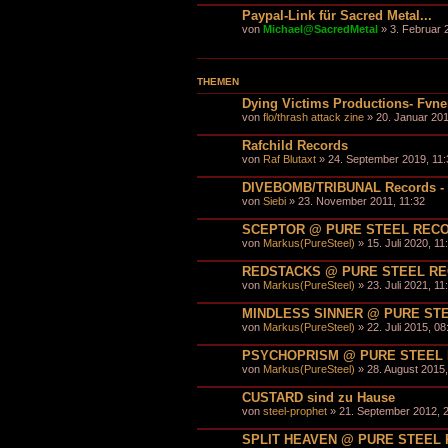
Paypal-Link für Sacred Metal...
von
Michael@SacredMetal
» 3. Februar 
THEMEN
Dying Victims Productions- Fvner
von
flo/thrash attack zine
» 20. Januar 201
Rafchild Records
von
Raf Blutaxt
» 24. September 2019, 11:
DIVEBOMB/TRIBUNAL Records - 
von
Siebi
» 23. November 2011, 11:32
SCEPTOR @ PURE STEEL REC
von
Markus(PureSteel)
» 15. Juli 2020, 11
REDSTACKS @ PURE STEEL R
von
Markus(PureSteel)
» 23. Juli 2021, 11
MINDLESS SINNER @ PURE ST
von
Markus(PureSteel)
» 22. Juli 2015, 08
PSYCHOPRISM @ PURE STEEL
von
Markus(PureSteel)
» 28. August 2015,
CUSTARD sind zu Hause
von
steel-prophet
» 21. September 2012, 
SPLIT HEAVEN @ PURE STEEL