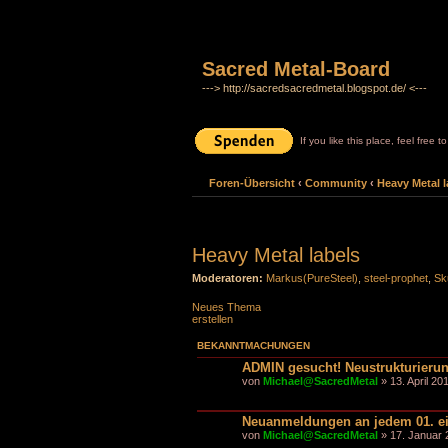
Sacred Metal-Board
---> http://sacredsacredmetal.blogspot.de/ <---
If you like this place, feel free 
Foren-Übersicht
‹
Community
‹
Heavy Metal l
Heavy Metal labels
Moderatoren:
Markus(PureSteel)
,
steel-prophet
,
Sk
Neues Thema
erstellen
BEKANNTMACHUNGEN
ADMIN gesucht! Neustrukturier
von
Michael@SacredMetal
» 13. April 20
Neuanmeldungen an jedem 01. e
von
Michael@SacredMetal
» 17. Januar 