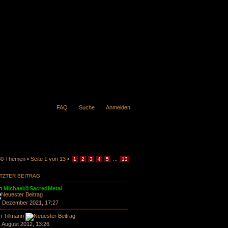
FAQ
Suche
Anmelden
30 Themen •
Seite
1
von
13
•
...
1
2
3
4
5
13
TZTER BEITRAG
n
Michael@SacredMetal
. Dezember 2021, 17:27
n
Tillmann
. August 2012, 13:26