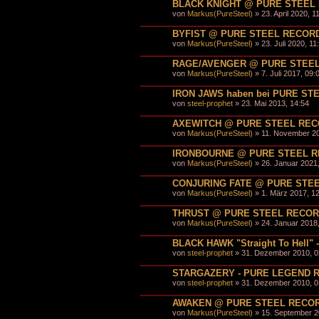
BLACK KNIGHT @ PURE STEEL
von
Markus(PureSteel)
» 23. April 2020, 1
BYFIST @ PURE STEEL RECOR
von
Markus(PureSteel)
» 23. Juli 2020, 11
RAGE/AVENGER @ PURE STEE
von
Markus(PureSteel)
» 7. Juli 2017, 09:
IRON JAWS haben bei PURE STE
von
steel-prophet
» 23. Mai 2013, 14:54
AXEWITCH @ PURE STEEL RE
von
Markus(PureSteel)
» 11. November 20
IRONBOURNE @ PURE STEEL 
von
Markus(PureSteel)
» 26. Januar 2021,
CONJURING FATE @ PURE STE
von
Markus(PureSteel)
» 1. März 2017, 1
THRUST @ PURE STEEL RECO
von
Markus(PureSteel)
» 24. Januar 2018,
BLACK HAWK "Straight To Hell
von
steel-prophet
» 31. Dezember 2010, 0
STARGAZERY - PURE LEGEND 
von
steel-prophet
» 31. Dezember 2010, 0
AWAKEN @ PURE STEEL RECO
von
Markus(PureSteel)
» 15. September 2