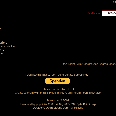
6
Gehe zu:
e
ellen.
m erstellen.
rn.
hen.
Das Team
•
Alle Cookies des Boards lösch
If you like this place, feel free to donate something. :-)
Theme created by :: Lozt
Create a forum
with
phpBB Hosting
free
Guild Forum
hosting service!
MyAdster
© 2009
Powered by
phpBB
© 2000, 2002, 2005, 2007 phpBB Group
Deutsche Übersetzung durch
phpBB.de