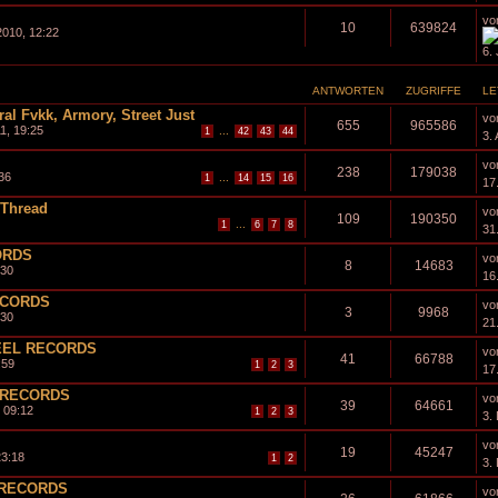
vo
10
639824
2010, 12:22
6.
ANTWORTEN
ZUGRIFFE
LE
al Fvkk, Armory, Street Just
vo
655
965586
1, 19:25
...
1
42
43
44
3.
vo
238
179038
36
...
1
14
15
16
17
Thread
vo
109
190350
...
1
6
7
8
31
ORDS
vo
8
14683
:30
16
ECORDS
vo
3
9968
:30
21
EEL RECORDS
vo
41
66788
:59
1
2
3
17
 RECORDS
vo
39
64661
 09:12
1
2
3
3.
vo
19
45247
23:18
1
2
3.
 RECORDS
vo