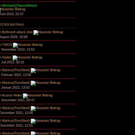
n
Michael@SacredMetal
 Juni 2010, 22:47
TZTER BEITRAG
n
flo/thrash attack zine
 August 2026, 18:58
n
TWOS
. November 2022, 13:52
n
Hades
. Juli 2022, 00:15
n
Markus(PureSteel)
. Februar 2022, 13:58
n
Markus(PureSteel)
. Januar 2022, 13:03
n
Acurus-Heiko
. Dezember 2021, 00:47
n
Markus(PureSteel)
 Dezember 2021, 13:08
n
Markus(PureSteel)
 Dezember 2021, 12:51
n
Markus(PureSteel)