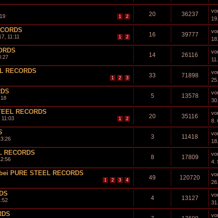
vo
20
36237
:19
1
2
19
ECORDS
vo
16
39777
7, 11:11
1
2
18
ORDS
vo
14
26116
3:27
11
EEL RECORDS
vo
33
71898
1
2
3
25
RDS
vo
5
13578
:18
30
TEEL RECORDS
vo
20
35116
 11:03
1
2
8.
S
vo
3
11418
13:26
18
L RECORDS
vo
8
17809
12:56
4.
 bei PURE STEEL RECORDS
vo
49
120720
1
2
3
4
26
DS
vo
4
13127
1:52
31
RDS
vo