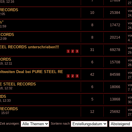
7
17609
19, 12:16
27
 RECORDS
vo
10
25384
2:05
24.
h"
vo
8
17472
1:59
24.
ECORDS
vo
8
20214
12:09
4.
EEL RECORDS unterschrieben!!!
vo
31
69278
1
2
3
29
CORDS
vo
6
15708
9, 12:11
28
ltweiten Deal bei PURE STEEL RE
vo
42
84598
1
2
3
27
E STEEL RECORDS
vo
6
18066
8, 12:32
7.
RDS
vo
5
13868
, 12:33
30.
 RECORDS
vo
12
25692
 15:07
27.
Zeit anzeigen:
Sortiere nach