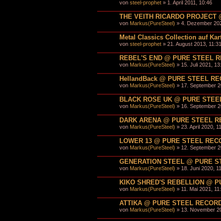
von
steel-prophet
» 1. April 2011, 10:46
THE VEITH RICARDO PROJECT
von
Markus(PureSteel)
» 4. Dezember 202
Metal Classics Collection auf K
von
steel-prophet
» 21. August 2013, 11:3
REBEL'S END @ PURE STEEL 
von
Markus(PureSteel)
» 15. Juli 2021, 13
HellandBack @ PURE STEEL R
von
Markus(PureSteel)
» 17. September 2
BLACK ROSE UK @ PURE STEE
von
Markus(PureSteel)
» 16. September 2
DARK ARENA @ PURE STEEL 
von
Markus(PureSteel)
» 23. April 2020, 1
LOWER 13 @ PURE STEEL REC
von
Markus(PureSteel)
» 12. September 2
GENERATION STEEL @ PURE S
von
Markus(PureSteel)
» 18. Juni 2020, 1
KIKO SHRED'S REBELLION @ 
von
Markus(PureSteel)
» 11. Mai 2021, 11
ATTIKA @ PURE STEEL RECOR
von
Markus(PureSteel)
» 13. November 20