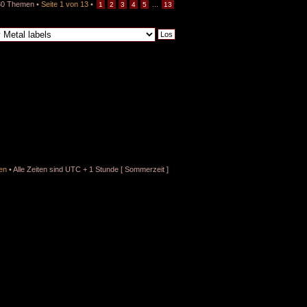
30 Themen •
Seite
1
von
13
•
...
1
2
3
4
5
13
en
• Alle Zeiten sind UTC + 1 Stunde [ Sommerzeit ]