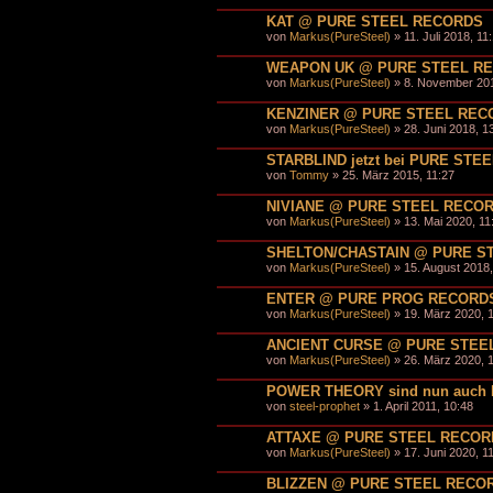
KAT @ PURE STEEL RECORDS
von
Markus(PureSteel)
» 11. Juli 2018, 11
WEAPON UK @ PURE STEEL R
von
Markus(PureSteel)
» 8. November 201
KENZINER @ PURE STEEL REC
von
Markus(PureSteel)
» 28. Juni 2018, 1
STARBLIND jetzt bei PURE ST
von
Tommy
» 25. März 2015, 11:27
NIVIANE @ PURE STEEL RECO
von
Markus(PureSteel)
» 13. Mai 2020, 11
SHELTON/CHASTAIN @ PURE S
von
Markus(PureSteel)
» 15. August 2018,
ENTER @ PURE PROG RECORD
von
Markus(PureSteel)
» 19. März 2020, 
ANCIENT CURSE @ PURE STEE
von
Markus(PureSteel)
» 26. März 2020, 
POWER THEORY sind nun auch
von
steel-prophet
» 1. April 2011, 10:48
ATTAXE @ PURE STEEL RECOR
von
Markus(PureSteel)
» 17. Juni 2020, 1
BLIZZEN @ PURE STEEL RECO