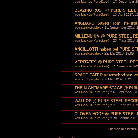
von
Markus(PureSteel)
» 17. Dezember 20
BLAZING RUST @ PURE STEEL
von
Markus(PureSteel)
» 13. April 2017, 1
ANGBAND "Saved From The Trut
von
steel-prophet
» 15. September 2012, 1
MILLENNIUM @ PURE STEEL R
von
Markus(PureSteel)
» 23. März 2018, 
ANCILLOTTI haben bei PURE ST
von
steel-prophet
» 22. Mai 2013, 15:09
VERITATES @ PURE STEEL RE
von
Markus(PureSteel)
» 7. November 201
SPACE EATER unterschreiben we
von
steel-prophet
» 7. Mai 2014, 08:21
THE NIGHTMARE STAGE @ PUR
von
Markus(PureSteel)
» 6. Dezember 201
WALLOP @ PURE STEEL RECO
von
Markus(PureSteel)
» 27. Februar 2020
CLOVEN HOOF @ PURE STEEL
von
Markus(PureSteel)
» 30. Januar 2018,
Themen der letzten 