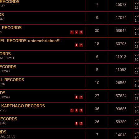
 RECORDS
vo
7
15073
1:37
15.
DS
vo
9
17074
:47
1. 
L RECORDS
vo
30
68942
09
1
2
3
1. 
EL RECORDS unterschrieben!!!
vo
18
33703
1
2
28
CORDS
vo
6
11912
20, 12:11
30.
RECORDS
vo
5
11092
 12:48
22.
EL RECORDS
vo
10
26568
2:36
1. 
RDS
vo
27
57824
 12:49
1
2
17
" - KARTHAGO RECORDS
vo
36
93685
2:25
1
2
3
10
RECORDS
vo
26
59380
1:40
1
2
26
RDS
vo
7
14018
020, 11:33
10