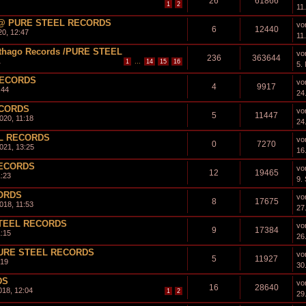
26
61866
1
2
11
 @ PURE STEEL RECORDS
vo
6
12440
0, 12:47
11
arthago Records /PURE STEEL
vo
236
363644
1
...
1
14
15
16
5.
RECORDS
vo
4
9917
:44
24
ECORDS
vo
5
11447
020, 11:18
24
L RECORDS
vo
0
7270
021, 13:25
16
RECORDS
vo
12
19465
1:23
9.
ORDS
vo
8
17675
018, 11:53
27
TEEL RECORDS
vo
9
17384
1:15
26
PURE STEEL RECORDS
vo
5
11927
:19
30
DS
vo
16
28640
18, 12:04
1
2
29