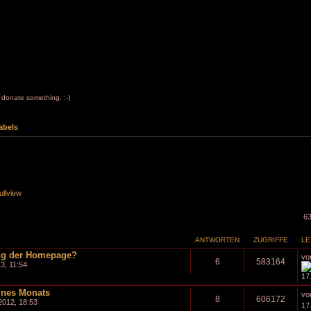
to donate something. :-)
abels
ullview
6
ANTWORTEN
ZUGRIFFE
LE
ung der Homepage?
vo
6
583164
13, 11:54
17
ines Monats
vo
8
606172
2012, 18:53
17