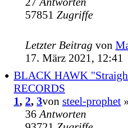
27
Antworten
57851
Zugriffe
Letzter Beitrag
von
Ma
17. März 2021, 12:41
BLACK HAWK "Straigh
RECORDS
1
,
2
,
3
von
steel-prophet
»
36
Antworten
93721
Zugriffe