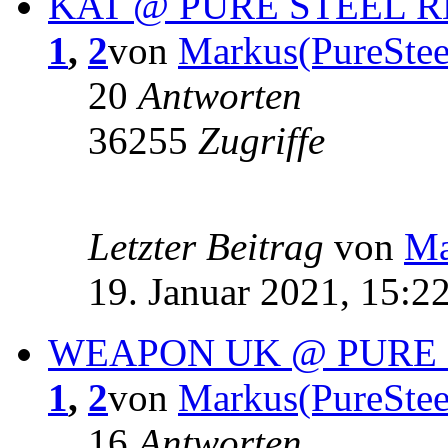
KAT @ PURE STEEL 
1
,
2
von
Markus(PureStee
20
Antworten
36255
Zugriffe
Letzter Beitrag
von
Ma
19. Januar 2021, 15:2
WEAPON UK @ PURE
1
,
2
von
Markus(PureStee
16
Antworten