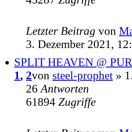
Letzter Beitrag
von
Ma
3. Dezember 2021, 12
SPLIT HEAVEN @ PU
1
,
2
von
steel-prophet
» 1
26
Antworten
61894
Zugriffe