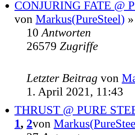
CONJURING FATE @ 
von
Markus(PureSteel)
»
10
Antworten
26579
Zugriffe
Letzter Beitrag
von
Ma
1. April 2021, 11:43
THRUST @ PURE STE
1
,
2
von
Markus(PureStee