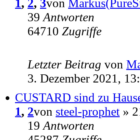
1
,
2
,
3
von
Markus(PureSt
39
Antworten
64710
Zugriffe
Letzter Beitrag
von
Ma
3. Dezember 2021, 13
CUSTARD sind zu Haus
1
,
2
von
steel-prophet
» 2
19
Antworten
45287
Zugriffe