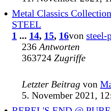
Metal Classics Collecti
STEEL
1
...
14
,
15
,
16
von
steel-
236
Antworten
363724
Zugriffe
Letzter Beitrag
von
Ma
5. November 2021, 12
REBEL'S END @ PUR