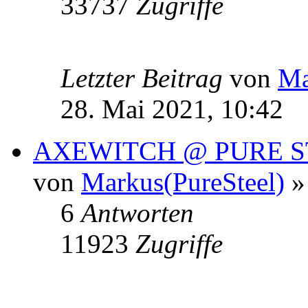
33737
Zugriffe
Letzter Beitrag
von
Ma
28. Mai 2021, 10:42
AXEWITCH @ PURE S
von
Markus(PureSteel)
»
6
Antworten
11923
Zugriffe