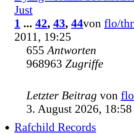
Just
1
...
42
,
43
,
44
von
flo/th
2011, 19:25
655
Antworten
968963
Zugriffe
Letzter Beitrag
von
fl
3. August 2026, 18:58
Rafchild Records