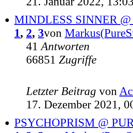
21. Januar 2022, 13:0
MINDLESS SINNER @
1
,
2
,
3
von
Markus(PureSt
41
Antworten
66851
Zugriffe
Letzter Beitrag
von
Ac
17. Dezember 2021, 0
PSYCHOPRISM @ PUR