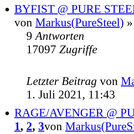
BYFIST @ PURE STE
von
Markus(PureSteel)
» 
9
Antworten
17097
Zugriffe
Letzter Beitrag
von
Ma
1. Juli 2021, 11:43
RAGE/AVENGER @ PU
1
,
2
,
3
von
Markus(PureSt