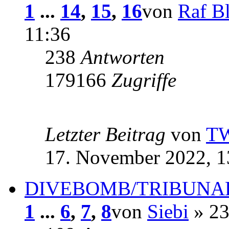
1
...
14
,
15
,
16
von
Raf Bl
11:36
238
Antworten
179166
Zugriffe
Letzter Beitrag
von
T
17. November 2022, 1
DIVEBOMB/TRIBUNAL R
1
...
6
,
7
,
8
von
Siebi
» 23