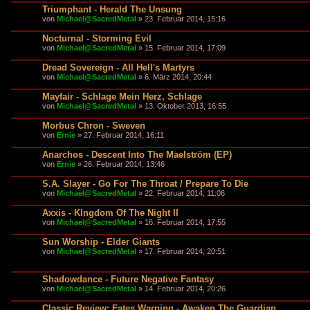
Triumphant - Herald The Unsung
von
Michael@SacredMetal
» 23. Februar 2014, 15:16
Nocturnal - Storming Evil
von
Michael@SacredMetal
» 15. Februar 2014, 17:09
Dread Sovereign - All Hell's Martyrs
von
Michael@SacredMetal
» 6. März 2014, 20:44
Mayfair - Schlage Mein Herz, Schlage
von
Michael@SacredMetal
» 13. Oktober 2013, 16:55
Morbus Chron - Sweven
von
Ernie
» 27. Februar 2014, 16:11
Anarchos - Descent Into The Maelström (EP)
von
Ernie
» 26. Februar 2014, 13:46
S.A. Slayer - Go For The Throat / Prepare To Die
von
Michael@SacredMetal
» 22. Februar 2014, 11:06
Axxis - KIngdom Of The Night II
von
Michael@SacredMetal
» 16. Februar 2014, 17:55
Sun Worship - Elder Giants
von
Michael@SacredMetal
» 17. Februar 2014, 20:51
Shadowdance - Future Negative Fantasy
von
Michael@SacredMetal
» 14. Februar 2014, 20:26
Classic Review: Fates Warning - Awaken The Guardian