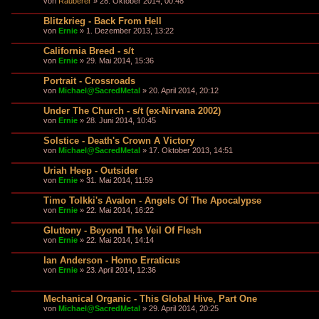
von
Rauberer
» 28. Oktober 2014, 00:48
Blitzkrieg - Back From Hell
von
Ernie
» 1. Dezember 2013, 13:22
California Breed - s/t
von
Ernie
» 29. Mai 2014, 15:36
Portrait - Crossroads
von
Michael@SacredMetal
» 20. April 2014, 20:12
Under The Church - s/t (ex-Nirvana 2002)
von
Ernie
» 28. Juni 2014, 10:45
Solstice - Death's Crown A Victory
von
Michael@SacredMetal
» 17. Oktober 2013, 14:51
Uriah Heep - Outsider
von
Ernie
» 31. Mai 2014, 11:59
Timo Tolkki's Avalon - Angels Of The Apocalypse
von
Ernie
» 22. Mai 2014, 16:22
Gluttony - Beyond The Veil Of Flesh
von
Ernie
» 22. Mai 2014, 14:14
Ian Anderson - Homo Erraticus
von
Ernie
» 23. April 2014, 12:36
Mechanical Organic - This Global Hive, Part One
von
Michael@SacredMetal
» 29. April 2014, 20:25