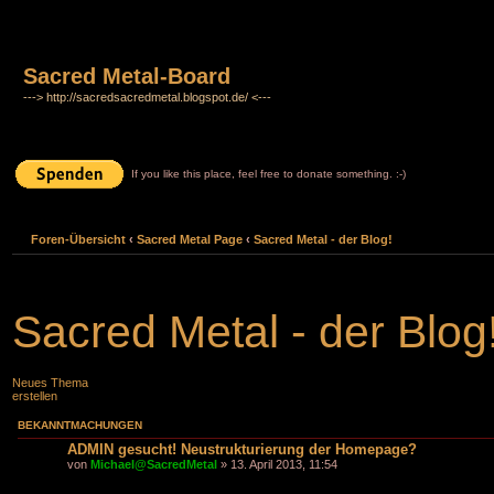
Sacred Metal-Board
---> http://sacredsacredmetal.blogspot.de/ <---
If you like this place, feel free to donate something. :-)
Foren-Übersicht
‹
Sacred Metal Page
‹
Sacred Metal - der Blog!
Sacred Metal - der Blog
Neues Thema
erstellen
BEKANNTMACHUNGEN
ADMIN gesucht! Neustrukturierung der Homepage?
von
Michael@SacredMetal
» 13. April 2013, 11:54