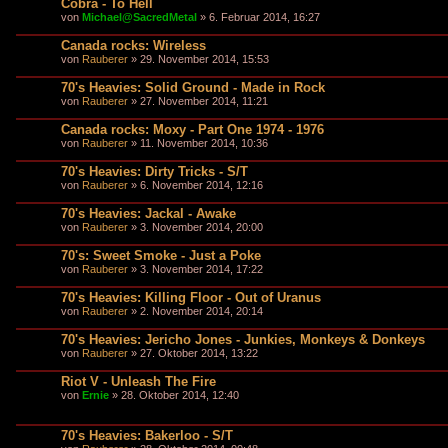
Cobra - To Hell
von
Michael@SacredMetal
» 6. Februar 2014, 16:27
Canada rocks: Wireless
von
Rauberer
» 29. November 2014, 15:53
70's Heavies: Solid Ground - Made in Rock
von
Rauberer
» 27. November 2014, 11:21
Canada rocks: Moxy - Part One 1974 - 1976
von
Rauberer
» 11. November 2014, 10:36
70's Heavies: Dirty Tricks - S/T
von
Rauberer
» 6. November 2014, 12:16
70's Heavies: Jackal - Awake
von
Rauberer
» 3. November 2014, 20:00
70's: Sweet Smoke - Just a Poke
von
Rauberer
» 3. November 2014, 17:22
70's Heavies: Killing Floor - Out of Uranus
von
Rauberer
» 2. November 2014, 20:14
70's Heavies: Jericho Jones - Junkies, Monkeys & Donkeys
von
Rauberer
» 27. Oktober 2014, 13:22
Riot V - Unleash The Fire
von
Ernie
» 28. Oktober 2014, 12:40
70's Heavies: Bakerloo - S/T