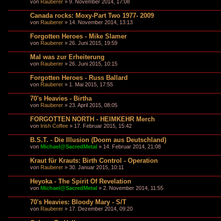
von
Rauberer
» 9. November 2014, 17:08
Canada rocks: Moxy-Part Two 1977- 2009
von
Rauberer
» 14. November 2014, 13:13
Forgotten Heroes - Mike Slamer
von
Rauberer
» 26. Juni 2015, 19:59
Mal was zur Erheiterung
von
Rauberer
» 26. Juni 2015, 10:15
Forgotten Heroes - Russ Ballard
von
Rauberer
» 1. Mai 2015, 17:55
70's Heavies - Birtha
von
Rauberer
» 23. April 2015, 08:05
FORGOTTEN NORTH - HEIMKEHR Merch
von
Irish Coffee
» 17. Februar 2015, 15:42
B.S.T. - Die Illusion (Doom aus Deutschland)
von
Michael@SacredMetal
» 14. Februar 2014, 21:08
Kraut für Krauts: Birth Control - Operation
von
Rauberer
» 30. Januar 2015, 10:11
Heyoka - The Spirit Of Revelation
von
Michael@SacredMetal
» 2. November 2014, 11:55
70's Heavies: Bloody Mary - S/T
von
Rauberer
» 17. Dezember 2014, 09:20