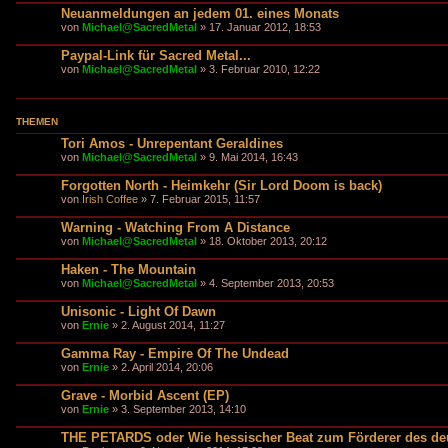
Neuanmeldungen an jedem 01. eines Monats
von
Michael@SacredMetal
» 17. Januar 2012, 18:53
Paypal-Link für Sacred Metal...
von
Michael@SacredMetal
» 3. Februar 2010, 12:22
THEMEN
Tori Amos - Unrepentant Geraldines
von
Michael@SacredMetal
» 9. Mai 2014, 16:43
Forgotten North - Heimkehr (Sir Lord Doom is back)
von
Irish Coffee
» 7. Februar 2015, 11:57
Warning - Watching From A Distance
von
Michael@SacredMetal
» 18. Oktober 2013, 20:12
Haken - The Mountain
von
Michael@SacredMetal
» 4. September 2013, 20:53
Unisonic - Light Of Dawn
von
Ernie
» 2. August 2014, 11:27
Gamma Ray - Empire Of The Undead
von
Ernie
» 2. April 2014, 20:06
Grave - Morbid Ascent (EP)
von
Ernie
» 3. September 2013, 14:10
THE PETARDS oder Wie hessischer Beat zum Förderer des de