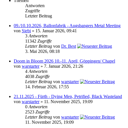
Themen
Antworten
Zugriffe
Letzter Beitrag
09./10.10.2026, Ballonfabrik - Augsbangers Metal Meeting
von
Siebi
» 15. Januar 2026, 09:41
3
Antworten
11342
Zugriffe
Letzter Beitrag
von
Dr. Best
3. Mai 2026, 08:18
Doom in Bloom 2026 10.-11. April, Göppingen/ Chapel
von
warstarter
» 7. Januar 2026, 21:26
4
Antworten
4038
Zugriffe
Letzter Beitrag
von
warstarter
14. Februar 2026, 17:55
21.11.2025 - Fürth - Dying Men, Petrified, Black Wasteland
von
warstarter
» 11. November 2025, 19:09
0
Antworten
2523
Zugriffe
Letzter Beitrag
von
warstarter
11. November 2025, 19:09