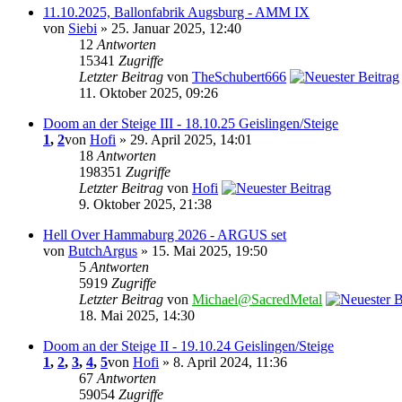
11.10.2025, Ballonfabrik Augsburg - AMM IX
von
Siebi
» 25. Januar 2025, 12:40
12
Antworten
15341
Zugriffe
Letzter Beitrag
von
TheSchubert666
11. Oktober 2025, 09:26
Doom an der Steige III - 18.10.25 Geislingen/Steige
1
,
2
von
Hofi
» 29. April 2025, 14:01
18
Antworten
198351
Zugriffe
Letzter Beitrag
von
Hofi
9. Oktober 2025, 21:38
Hell Over Hammaburg 2026 - ARGUS set
von
ButchArgus
» 15. Mai 2025, 19:50
5
Antworten
5919
Zugriffe
Letzter Beitrag
von
Michael@SacredMetal
18. Mai 2025, 14:30
Doom an der Steige II - 19.10.24 Geislingen/Steige
1
,
2
,
3
,
4
,
5
von
Hofi
» 8. April 2024, 11:36
67
Antworten
59054
Zugriffe