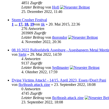
4851
Zugriffe
Letzter Beitrag
von
Hofi
25. Dezember 2022, 11:46
Storm Crusher Festival
1
...
17
,
18
,
19
von
tik
» 20. Mai 2015, 22:36
276
Antworten
203909
Zugriffe
Letzter Beitrag
von
thorondor
4. November 2022, 20:36
08.10.2022 Ballonfabrik Augsburg - Augsbangers Metal Meeti
von
Siebi
» 29. Mai 2022, 14:59
4
Antworten
9137
Zugriffe
Letzter Beitrag
von
Sedlmaster
4. Oktober 2022, 17:59
Dying Victims Attack! - 14/15. April 2023, Essen (Don't Pani
von
flo/thrash attack zine
» 23. September 2022, 18:08
0
Antworten
4745
Zugriffe
Letzter Beitrag
von
flo/thrash attack zine
23. September 2022, 18:08