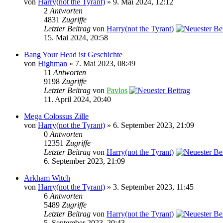
von
Harry(not the Tyrant)
» 9. Mai 2024, 12:12
2
Antworten
4831
Zugriffe
Letzter Beitrag
von
Harry(not the Tyrant)
15. Mai 2024, 20:58
Bang Your Head ist Geschichte
von
Highman
» 7. Mai 2023, 08:49
11
Antworten
9198
Zugriffe
Letzter Beitrag
von
Pavlos
11. April 2024, 20:40
Mega Colossus Zille
von
Harry(not the Tyrant)
» 6. September 2023, 21:09
0
Antworten
12351
Zugriffe
Letzter Beitrag
von
Harry(not the Tyrant)
6. September 2023, 21:09
Arkham Witch
von
Harry(not the Tyrant)
» 3. September 2023, 11:45
6
Antworten
5489
Zugriffe
Letzter Beitrag
von
Harry(not the Tyrant)
5. September 2023, 20:43