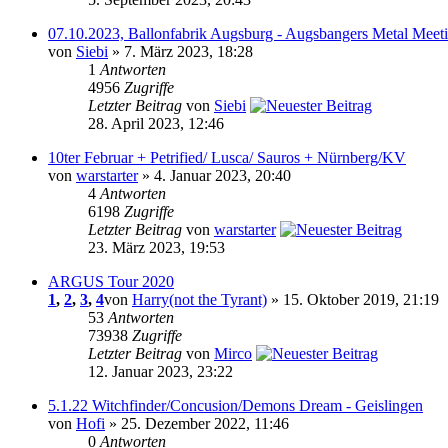
07.10.2023, Ballonfabrik Augsburg - Augsbangers Metal Meet
von
Siebi
» 7. März 2023, 18:28
1
Antworten
4956
Zugriffe
Letzter Beitrag
von
Siebi
28. April 2023, 12:46
10ter Februar + Petrified/ Lusca/ Sauros + Nürnberg/KV
von
warstarter
» 4. Januar 2023, 20:40
4
Antworten
6198
Zugriffe
Letzter Beitrag
von
warstarter
23. März 2023, 19:53
ARGUS Tour 2020
1
,
2
,
3
,
4
von
Harry(not the Tyrant)
» 15. Oktober 2019, 21:19
53
Antworten
73938
Zugriffe
Letzter Beitrag
von
Mirco
12. Januar 2023, 23:22
5.1.22 Witchfinder/Concusion/Demons Dream - Geislingen
von
Hofi
» 25. Dezember 2022, 11:46
0
Antworten