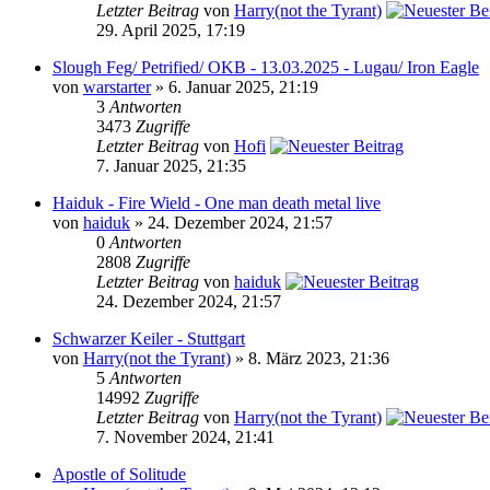
Letzter Beitrag
von
Harry(not the Tyrant)
29. April 2025, 17:19
Slough Feg/ Petrified/ OKB - 13.03.2025 - Lugau/ Iron Eagle
von
warstarter
» 6. Januar 2025, 21:19
3
Antworten
3473
Zugriffe
Letzter Beitrag
von
Hofi
7. Januar 2025, 21:35
Haiduk - Fire Wield - One man death metal live
von
haiduk
» 24. Dezember 2024, 21:57
0
Antworten
2808
Zugriffe
Letzter Beitrag
von
haiduk
24. Dezember 2024, 21:57
Schwarzer Keiler - Stuttgart
von
Harry(not the Tyrant)
» 8. März 2023, 21:36
5
Antworten
14992
Zugriffe
Letzter Beitrag
von
Harry(not the Tyrant)
7. November 2024, 21:41
Apostle of Solitude