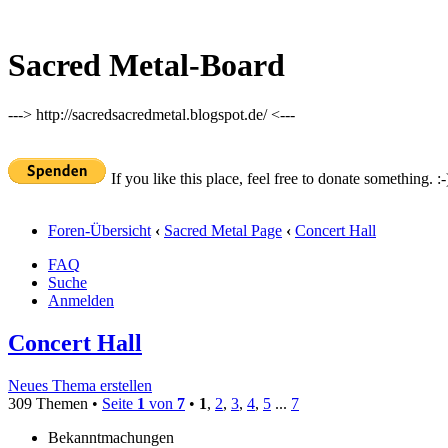
Sacred Metal-Board
---> http://sacredsacredmetal.blogspot.de/ <---
If you like this place, feel free to donate something. :-
Foren-Übersicht
‹
Sacred Metal Page
‹
Concert Hall
FAQ
Suche
Anmelden
Concert Hall
Neues Thema erstellen
309 Themen •
Seite
1
von
7
•
1
,
2
,
3
,
4
,
5
...
7
Bekanntmachungen