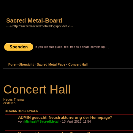
Sacred Metal-Board
---> http://sacredsacredmetal.blogspot.de/ <---
If you like this place, feel free to donate something. :-)
Foren-Übersicht
‹
Sacred Metal Page
‹
Concert Hall
Concert Hall
Neues Thema
erstellen
BEKANNTMACHUNGEN
ADMIN gesucht! Neustrukturierung der Homepage?
von
Michael@SacredMetal
» 13. April 2013, 11:54