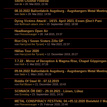
Storm Crusher Festival
von
tik
» 20. Mai 2015, 22:36
08.10.2022 Ballonfabrik Augsburg - Augsbangers Metal Meetin
von
Siebi
» 29. Mai 2022, 14:59
Dying Victims Attack! - 14/15. April 2023, Essen (Don't Pani
von
flo/thrash attack zine
» 23. September 2022, 18:08
Headbangers Open Air
von
Flossensauger
» 28. Juli 2015, 23:37
Riot City / Seven Sisters Zille GP
von
Harry(not the Tyrant)
» 12. Mai 2022, 22:37
Hällas Tour 2020
von
Harry(not the Tyrant)
» 12. Dezember 2019, 20:27
7.7.22 - Mirror of Deception & Magma Rise, Chapel Göppingen
von
Hofi
» 3. Mai 2022, 07:26
09.04.2022 Ballonfabrik Augsburg - Augsbangers Metal Meetin
von
Siebi
» 1. März 2020, 00:29
Riddle Of Steel III - 07.12.2019
von
Raf Blutaxt
» 21. Dezember 2018, 10:43
SCHNACK ÖR DIE! - 29.10.2021 - Lünen, Lükaz
von
Ernsting
» 23. September 2021, 14:32
METAL CONSPIRACY FESTIVAL 04.+05.12.2020 Bielefeld // Mo
von
Flossensauger
» 25. Februar 2020, 23:40