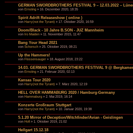
GERMAN SWORDBROTHERS FESTIVAL 9 – 12.03.2022 – Lünen
von
Ernsting
» 16. Dezember 2020, 18:35
Spirit Adrift Releaseshow ( online )
von
Harry(not the Tyrant)
» 17. Oktober 2020, 16:59
Doom/Black - 10 Jahre B.SON - JUZ Mannheim
von
Iro Maiden
» 11. November 2015, 11:47
Bang Your Head 2021
von
Schorsch
» 25. Oktober 2019, 08:21
Up the Hammers!
von
Flossensauger
» 18. August 2018, 23:22
14.03. GERMAN SWORDBROTHERS FESTIVAL 9 @ Bergkame
von
Ernsting
» 21. Februar 2020, 02:13
Kansas Tour 2020
von
Harry(not the Tyrant)
» 7. März 2020, 12:19
HELL OVER HAMMABURG 2020 / Hamburg-Germany
von
Hammaburg
» 2. Mai 2019, 16:14
Konzerte Großraum Stuttgart
von
Harry(not the Tyrant)
» 10. Januar 2020, 19:38
5.1.20 Mirror of Deception/Witchfinder/Avian - Geislingen
von
Hofi
» 1. Oktober 2019, 21:02
Hellgart 15.12.18