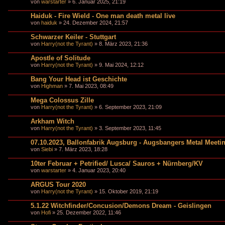
von
warstarter
» 6. Januar 2025, 21:19
Haiduk - Fire Wield - One man death metal live
von
haiduk
» 24. Dezember 2024, 21:57
Schwarzer Keiler - Stuttgart
von
Harry(not the Tyrant)
» 8. März 2023, 21:36
Apostle of Solitude
von
Harry(not the Tyrant)
» 9. Mai 2024, 12:12
Bang Your Head ist Geschichte
von
Highman
» 7. Mai 2023, 08:49
Mega Colossus Zille
von
Harry(not the Tyrant)
» 6. September 2023, 21:09
Arkham Witch
von
Harry(not the Tyrant)
» 3. September 2023, 11:45
07.10.2023, Ballonfabrik Augsburg - Augsbangers Metal Meeti
von
Siebi
» 7. März 2023, 18:28
10ter Februar + Petrified/ Lusca/ Sauros + Nürnberg/KV
von
warstarter
» 4. Januar 2023, 20:40
ARGUS Tour 2020
von
Harry(not the Tyrant)
» 15. Oktober 2019, 21:19
5.1.22 Witchfinder/Concusion/Demons Dream - Geislingen
von
Hofi
» 25. Dezember 2022, 11:46