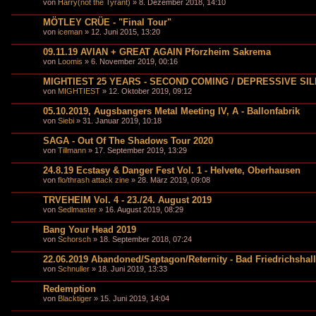
von
Harry(not the Tyrant)
» 8. Dezember 2018, 14:10
MÖTLEY CRÜE - "Final Tour"
von
iceman
» 12. Juni 2015, 13:20
09.11.19 AVIAN + GREAT AGAIN Pforzheim Sakrema
von
Loomis
» 6. November 2019, 00:16
MIGHTIEST 25 YEARS - SECOND COMING / DEPRESSIVE SI
von
MIGHTIEST
» 12. Oktober 2019, 09:12
05.10.2019, Augsbangers Metal Meeting IV, A - Ballonfabrik
von
Siebi
» 31. Januar 2019, 10:18
SAGA - Out Of The Shadows Tour 2020
von
Tillmann
» 17. September 2019, 13:29
24.8.19 Ecstasy & Danger Fest Vol. 1 - Helvete, Oberhausen
von
flo/thrash attack zine
» 28. März 2019, 09:08
TRVEHEIM Vol. 4 - 23./24. August 2019
von
Sedlmaster
» 16. August 2019, 08:29
Bang Your Head 2019
von
Schorsch
» 18. September 2018, 07:24
22.06.2019 Abandoned/Septagon/Reternity - Bad Friedrichshall
von
Schnuller
» 18. Juni 2019, 13:33
Redemption
von
Blacktiger
» 15. Juni 2019, 14:04