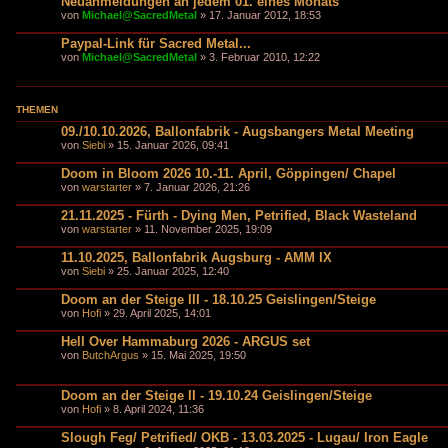
Neuanmeldungen an jedem 01. eines Monats
von
Michael@SacredMetal
» 17. Januar 2012, 18:53
Paypal-Link für Sacred Metal...
von
Michael@SacredMetal
» 3. Februar 2010, 12:22
THEMEN
09./10.10.2026, Ballonfabrik - Augsbangers Metal Meeting
von
Siebi
» 15. Januar 2026, 09:41
Doom in Bloom 2026 10.-11. April, Göppingen/ Chapel
von
warstarter
» 7. Januar 2026, 21:26
21.11.2025 - Fürth - Dying Men, Petrified, Black Wasteland
von
warstarter
» 11. November 2025, 19:09
11.10.2025, Ballonfabrik Augsburg - AMM IX
von
Siebi
» 25. Januar 2025, 12:40
Doom an der Steige III - 18.10.25 Geislingen/Steige
von
Hofi
» 29. April 2025, 14:01
Hell Over Hammaburg 2026 - ARGUS set
von
ButchArgus
» 15. Mai 2025, 19:50
Doom an der Steige II - 19.10.24 Geislingen/Steige
von
Hofi
» 8. April 2024, 11:36
Slough Feg/ Petrified/ OKB - 13.03.2025 - Lugau/ Iron Eagle