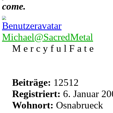
come.
Michael@SacredMetal
M e r c y f u l F a t e
Beiträge:
12512
Registriert:
6. Januar 20
Wohnort:
Osnabrueck