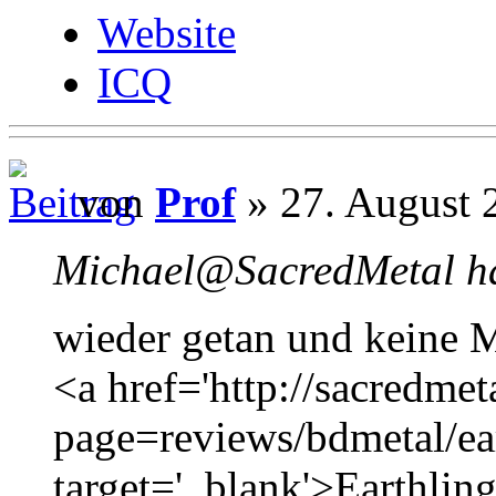
Website
ICQ
von
Prof
» 27. August 
Michael@SacredMetal ha
wieder getan und keine M
<a href='http://sacredmet
page=reviews/bdmetal/ea
target='_blank'>Earthlin