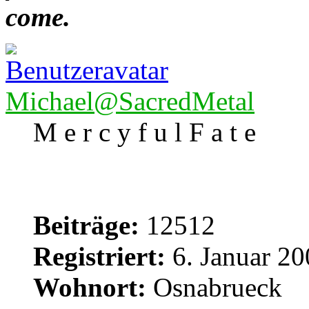
come.
Michael@SacredMetal
M e r c y f u l F a t e
Beiträge:
12512
Registriert:
6. Januar 20
Wohnort:
Osnabrueck