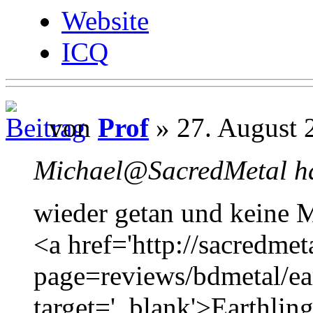
Website
ICQ
von
Prof
» 27. August 
Michael@SacredMetal ha
wieder getan und keine M
<a href='http://sacredmet
page=reviews/bdmetal/ea
target='_blank'>Earthlin