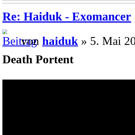
Re: Haiduk - Exomancer
von
haiduk
» 5. Mai 2
Death Portent