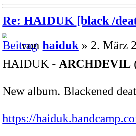
Re: HAIDUK [black /deat
von
haiduk
» 2. März 
HAIDUK -
ARCHDEVIL
New album. Blackened deat
https://haiduk.bandcamp.c