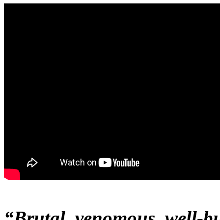
“Brutal, venomous, well-bu