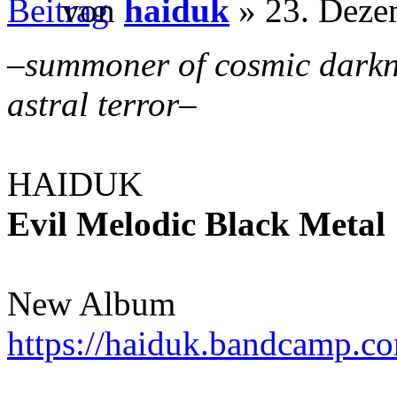
von
haiduk
» 23. Deze
–
summoner of cosmic darkn
astral terror
–
HAIDUK
Evil Melodic Black Metal
New Album
https://haiduk.bandcamp.c