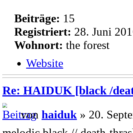
Beiträge:
15
Registriert:
28. Juni 201
Wohnort:
the forest
Website
Re: HAIDUK [black /deat
von
haiduk
» 20. Sept
melodic black // death-thra