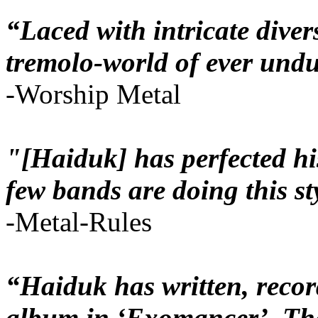
“Laced with intricate diver
tremolo-world of ever undul
-Worship Metal
"[Haiduk] has perfected hi
few bands are doing this st
-Metal-Rules
“Haiduk has written, reco
album in ‘Exomancer’. The 