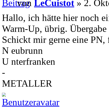
von
LeCuistot
» 2. Okt
Hallo, ich hätte hier noch 
Warm-Up, übrig. Übergabe v
Schickt mir gerne eine PN, f
N eubrunn
U nterfranken
-
METALLER