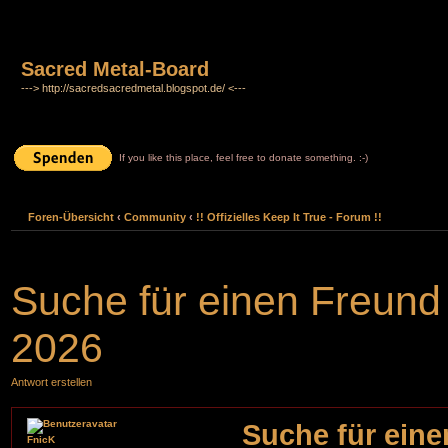
Sacred Metal-Board
---> http://sacredsacredmetal.blogspot.de/ <---
If you like this place, feel free to donate something. :-)
Foren-Übersicht
‹
Community
‹
!! Offizielles Keep It True - Forum !!
Suche für einen Freund
2026
Antwort erstellen
Suche für eine
FnicK