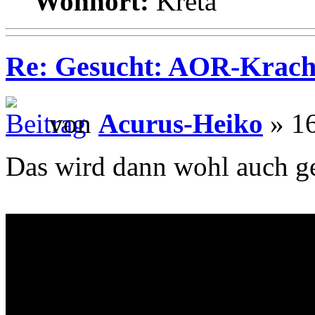
Wohnort:
Kreta
Re: Gesucht: AOR-Krach
von
Acurus-Heiko
» 16
Das wird dann wohl auch ge