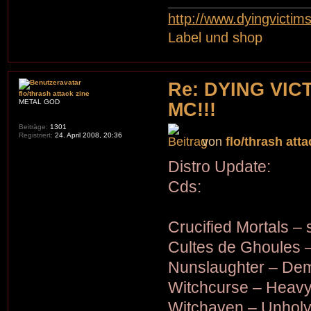
http://www.dyingvictim
Label und shop
Re: DYING VIC
flo/thrash attack zine
METAL GOD
MC!!!
Beiträge:
1301
Registriert:
24. April 2008, 20:36
von
flo/thrash atta
Distro Update:
Cds:
Crucified Mortals – s
Cultes de Ghoules 
Nunslaughter – De
Witchcurse – Heavy
Witchaven – Unholy