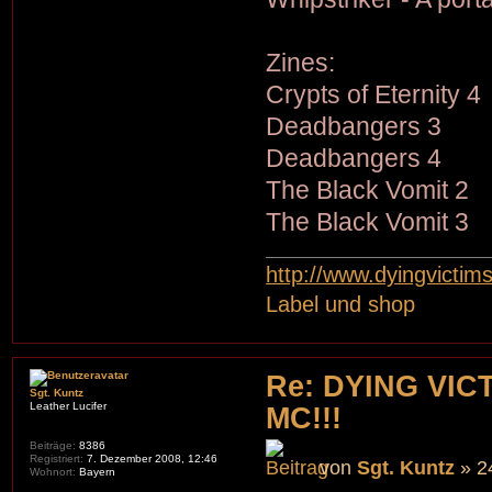
Zines:
Crypts of Eternity 4
Deadbangers 3
Deadbangers 4
The Black Vomit 2
The Black Vomit 3
http://www.dyingvictim
Label und shop
Re: DYING VIC
Sgt. Kuntz
Leather Lucifer
MC!!!
Beiträge:
8386
Registriert:
7. Dezember 2008, 12:46
von
Sgt. Kuntz
» 2
Wohnort:
Bayern