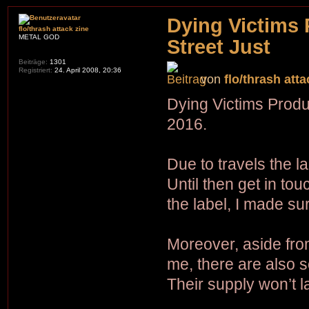
Dying Victims 
flo/thrash attack zine
METAL GOD
Street Just
Beiträge:
1301
Registriert:
24. April 2008, 20:36
von
flo/thrash atta
Dying Victims Produ
2016.
Due to travels the la
Until then get in to
the label, I made su
Moreover, aside fro
me, there are also 
Their supply won’t la