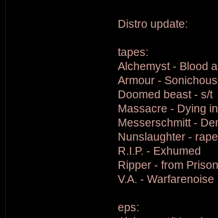
Distro update:
tapes:
Alchemyst - Blood 
Armour - Sonichouse
Doomed beast - s/t
Massacre - Dying i
Messerschmitt - Dem
Nunslaughter - rap
R.I.P. - Exhumed
Ripper - from Priso
V.A. - Warfarenoise
eps: