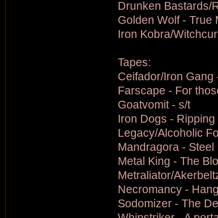
Drunken Bastards/R
Golden Wolf - True 
Iron Kobra/Witchcu
Tapes:
Ceifador/Iron Gang 
Farscape - For those
Goatvomit - s/t
Iron Dogs - Ripping
Legacy/Alcoholic F
Mandragora - Steel 
Metal King - The Blo
Metraliator/Akerbel
Necromancy - Hang
Sodomizer - The Dead
Whipstriker - A porta