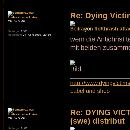
Re: Dying Victi
flo/thrash attack zine
METAL GOD
von
flo/thrash atta
Beiträge:
1301
Registriert:
24. April 2008, 20:36
wem die Antichrist t
mit beiden zusamme
http://www.dyingvictim
Label und shop
Re: DYING VICT
flo/thrash attack zine
METAL GOD
(swe) distribut
Beiträge:
1301