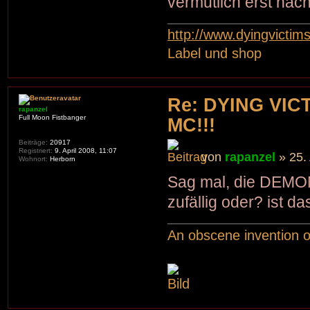
vermutlich erst nä
http://www.dyingvictim
Label und shop
Re: DYING VIC
rapanzel
Full Moon Fistbanger
MC!!!
Beiträge:
20917
Registriert:
9. April 2008, 11:07
von
rapanzel
» 25.
Wohnort:
Herborn
Sag mal, die DEMONA
zufällig oder? ist 
An obscene invention o