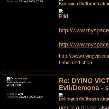
Registriert:
24. April 2008, 20:36
von
flo/thrash atta
http://www.myspac
http://www.myspace
http://www.dyingvictim
Label und shop
Re: DYING VIC
flo/thrash attack zine
METAL GOD
Evil/Demona - s
Beiträge:
1301
Registriert:
24. April 2008, 20:36
von
flo/thrash atta
gehen gut weg, also