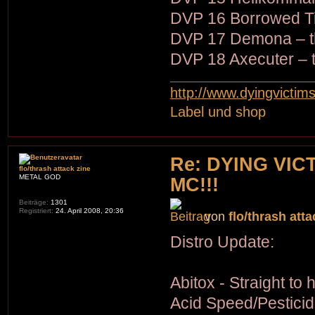
DVP 16 Borrowed Ti
DVP 17 Demona – t
DVP 18 Axecuter – t
http://www.dyingvictim
Label und shop
Re: DYING VIC
flo/thrash attack zine
METAL GOD
MC!!!
Beiträge:
1301
Registriert:
24. April 2008, 20:36
von
flo/thrash atta
Distro Update:
Abitox - Straight to h
Acid Speed/Pesticid