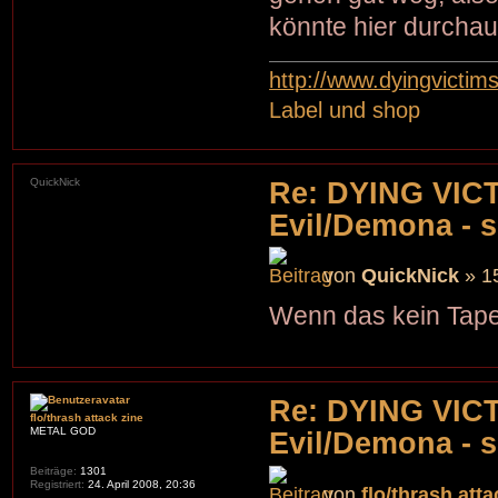
könnte hier durcha
http://www.dyingvictim
Label und shop
QuickNick
Re: DYING VIC
Evil/Demona - s
von
QuickNick
» 15
Wenn das kein Tape
Re: DYING VIC
flo/thrash attack zine
METAL GOD
Evil/Demona - s
Beiträge:
1301
Registriert:
24. April 2008, 20:36
von
flo/thrash atta