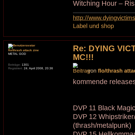
Witching Hour – Ris
http://www.dyingvictim
Label und shop
Re: DYING VIC
flo/thrash attack zine
METAL GOD
MC!!!
Beiträge:
1301
Registriert:
24. April 2008, 20:36
von
flo/thrash atta
kommende releases
DVP 11 Black Magic
DVP 12 Whipstriker
(thrash/metalpunk)
DVP 15 Hellkommand