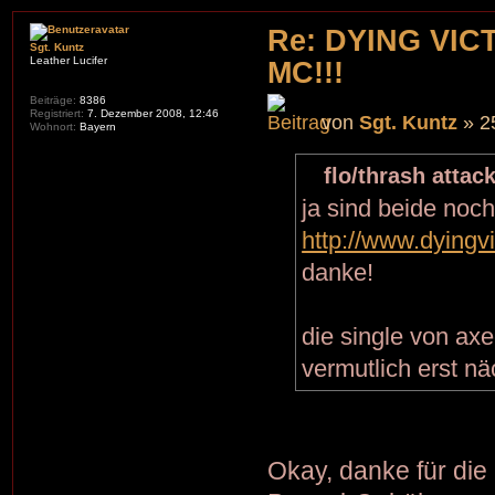
Re: DYING VIC
Sgt. Kuntz
Leather Lucifer
MC!!!
Beiträge:
8386
Registriert:
7. Dezember 2008, 12:46
von
Sgt. Kuntz
» 2
Wohnort:
Bayern
flo/thrash attac
ja sind beide noch 
http://www.dyingv
danke!
die single von axe
vermutlich erst n
Okay, danke für die