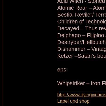
Acid Witch - Stoned
Atomic Roar – Atom
Bestial Reviler/ Terro
Children of Technolo
Decayed – Thus re
Deiphago – Filipino 
Destryoer/Hellbutch
Dishammer – Vintag
Ketzer –Satan’s bo
eps:
Whipstriker – Iron 
http://www.dyingvictim
Label und shop