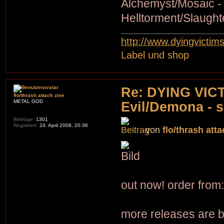
Alchemyst/Mosaic - 
Helltorment/Slaught
http://www.dyingvictim
Label und shop
Re: DYING VIC
flo/thrash attack zine
METAL GOD
Evil/Demona - s
Beiträge:
1301
Registriert:
24. April 2008, 20:36
von
flo/thrash atta
out now! order from
more releases are 