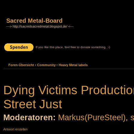
Sacred Metal-Board
---> http://sacredsacredmetal.blogspot.de/ <---
If you like this place, feel free to donate something. :-)
Foren-Übersicht
‹
Community
‹
Heavy Metal labels
Dying Victims Productio
Street Just
Moderatoren:
Markus(PureSteel)
,
Antwort erstellen