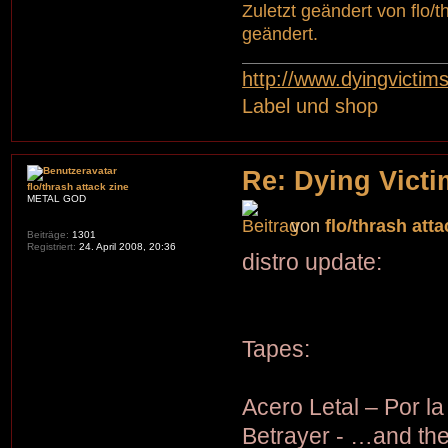
Zuletzt geändert von
flo/
geändert.
http://www.dyingvictim
Label und shop
Re: Dying Victi
flo/thrash attack zine
METAL GOD
von
flo/thrash atta
Beiträge:
1301
Registriert:
24. April 2008, 20:36
distro update:
Tapes:
Acero Letal – Por la
Betrayer - …and th