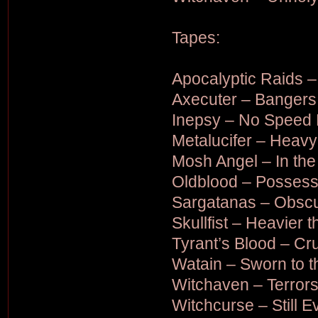
Tapes:
Apocalyptic Raids 
Axecuter – Bangers 
Inepsy – No Speed L
Metalucifer – Heavy
Mosh Angel – In the
Oldblood – Possess
Sargatanas – Obscu
Skullfist – Heavier 
Tyrant’s Blood – Cr
Watain – Sworn to t
Witchaven – Terror
Witchcurse – Still Ev