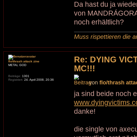
Da hast du ja wiede
von MANDRÁGORA u
noch erhältlich?
Muss rispettieren die a
Re: DYING VIC
flo/thrash attack zine
METAL GOD
MC!!!
Beiträge:
1301
Registriert:
24. April 2008, 20:36
von
flo/thrash atta
ja sind beide noch er
www.dyingvictims.
danke!
die single von axecu