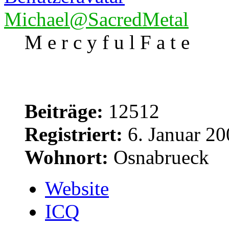
Michael@SacredMetal
M e r c y f u l F a t e
Beiträge:
12512
Registriert:
6. Januar 20
Wohnort:
Osnabrueck
Website
ICQ