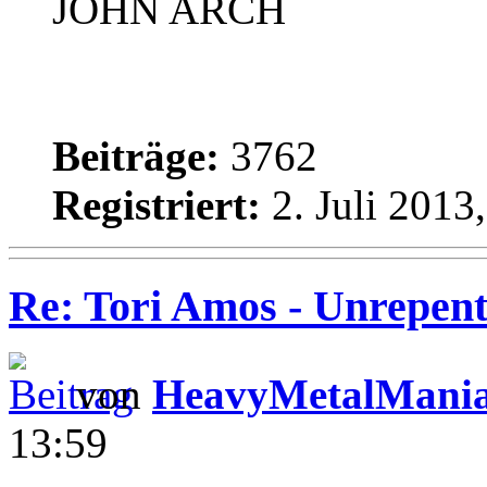
JOHN ARCH
Beiträge:
3762
Registriert:
2. Juli 2013
Re: Tori Amos - Unrepent
von
HeavyMetalMani
13:59