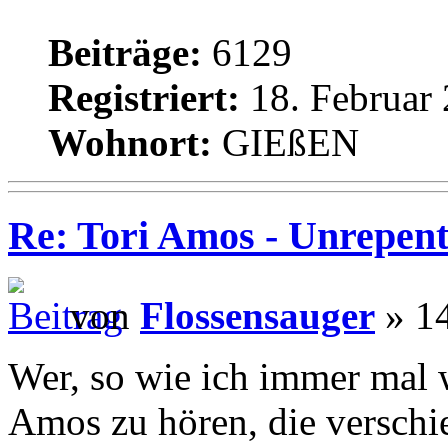
Beiträge:
6129
Registriert:
18. Februar 
Wohnort:
GIEßEN
Re: Tori Amos - Unrepent
von
Flossensauger
» 14
Wer, so wie ich immer mal w
Amos zu hören, die verschi