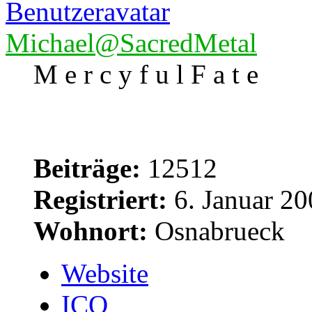
Michael@SacredMetal
M e r c y f u l F a t e
Beiträge:
12512
Registriert:
6. Januar 20
Wohnort:
Osnabrueck
Website
ICQ