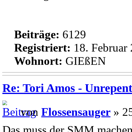
Beiträge:
6129
Registriert:
18. Februar 
Wohnort:
GIEßEN
Re: Tori Amos - Unrepent
von
Flossensauger
» 25
Das muss der SMM machen, i