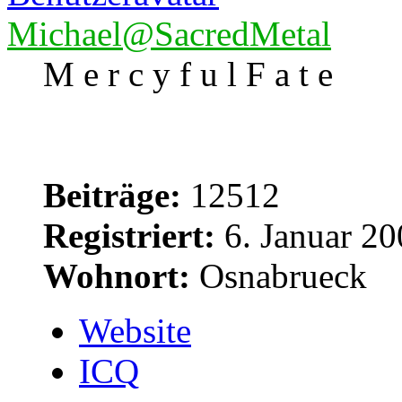
Michael@SacredMetal
M e r c y f u l F a t e
Beiträge:
12512
Registriert:
6. Januar 20
Wohnort:
Osnabrueck
Website
ICQ