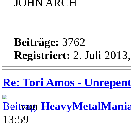
JOHN ARCH
Beiträge:
3762
Registriert:
2. Juli 2013
Re: Tori Amos - Unrepent
von
HeavyMetalMani
13:59