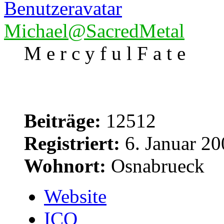
Michael@SacredMetal
M e r c y f u l F a t e
Beiträge:
12512
Registriert:
6. Januar 20
Wohnort:
Osnabrueck
Website
ICQ