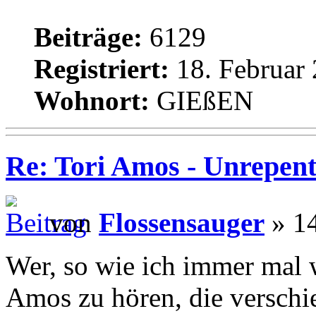
Beiträge:
6129
Registriert:
18. Februar 
Wohnort:
GIEßEN
Re: Tori Amos - Unrepent
von
Flossensauger
» 14
Wer, so wie ich immer mal w
Amos zu hören, die verschi