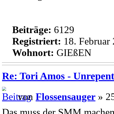
Beiträge:
6129
Registriert:
18. Februar 
Wohnort:
GIEßEN
Re: Tori Amos - Unrepent
von
Flossensauger
» 25
Das muss der SMM machen, i