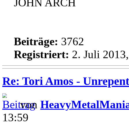
JOHN ARCH
Beiträge:
3762
Registriert:
2. Juli 2013
Re: Tori Amos - Unrepent
von
HeavyMetalMani
13:59