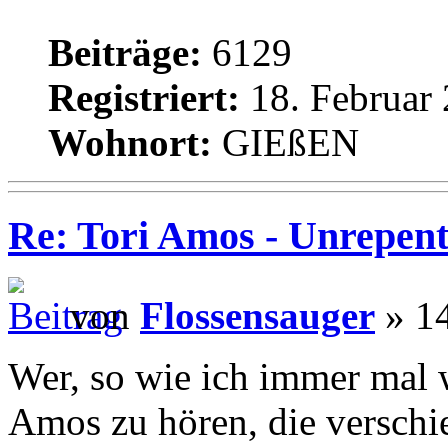
Beiträge:
6129
Registriert:
18. Februar 
Wohnort:
GIEßEN
Re: Tori Amos - Unrepent
von
Flossensauger
» 14
Wer, so wie ich immer mal w
Amos zu hören, die verschi