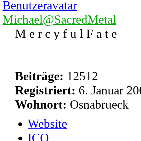
Michael@SacredMetal
M e r c y f u l F a t e
Beiträge:
12512
Registriert:
6. Januar 20
Wohnort:
Osnabrueck
Website
ICQ