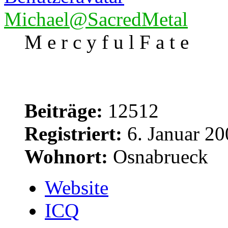
Michael@SacredMetal
M e r c y f u l F a t e
Beiträge:
12512
Registriert:
6. Januar 20
Wohnort:
Osnabrueck
Website
ICQ