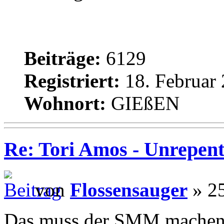
Beiträge:
6129
Registriert:
18. Februar 
Wohnort:
GIEßEN
Re: Tori Amos - Unrepent
von
Flossensauger
» 25
Das muss der SMM machen, i