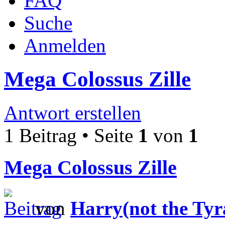
FAQ
Suche
Anmelden
Mega Colossus Zille
Antwort erstellen
1 Beitrag • Seite
1
von
1
Mega Colossus Zille
von
Harry(not the Tyr