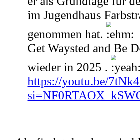
er als Grundlage für d
im Jugendhaus Farbstr
genommen hat.
Get Waysted and Be D
wieder in 2025 .
https://youtu.be/7tN
si=NF0RTAOX_kSW