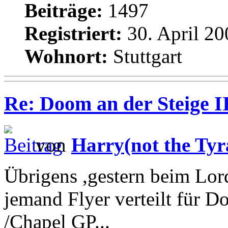
Beiträge:
1497
Registriert:
30. April 20
Wohnort:
Stuttgart
Re: Doom an der Steige II
von
Harry(not the Tyr
Übrigens ,gestern beim Lord
jemand Flyer verteilt für 
/Chapel GP...