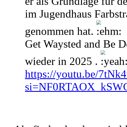
er als Grundlage für d
im Jugendhaus Farbstr
genommen hat.
Get Waysted and Be D
wieder in 2025 .
https://youtu.be/7tN
si=NF0RTAOX_kSW