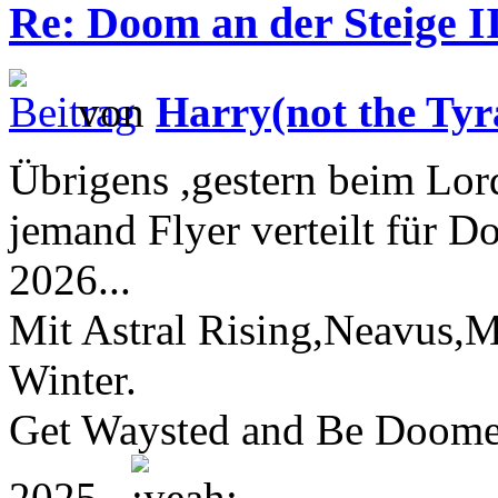
Re: Doom an der Steige II
von
Harry(not the Tyr
Übrigens ,gestern beim Lord
jemand Flyer verteilt für 
2026...
Mit Astral Rising,Neavus,M
Winter.
Get Waysted and Be Doomed
2025 .