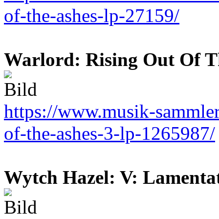
of-the-ashes-lp-27159/
Warlord: Rising Out Of T
https://www.musik-sammler.
of-the-ashes-3-lp-1265987/
Wytch Hazel: V: Lamentat