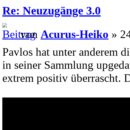
Re: Neuzugänge 3.0
von
Acurus-Heiko
» 24
Pavlos hat unter anderem d
in seiner Sammlung upgeda
extrem positiv überrascht. D