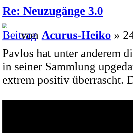
Re: Neuzugänge 3.0
von
Acurus-Heiko
» 24
Pavlos hat unter anderem d
in seiner Sammlung upgeda
extrem positiv überrascht. D