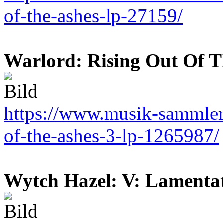
of-the-ashes-lp-27159/
Warlord: Rising Out Of T
https://www.musik-sammler.
of-the-ashes-3-lp-1265987/
Wytch Hazel: V: Lamentat