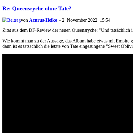
Re: Queensryche ohne Tate?
von
Acurus-Heiko
» 2. November 2022, 15:54
Zitat aus dem DF-Review der neuen Queensryche: "Und tatsächlich is
Wie kommt man zu der Aussage, das Album habe etwas mit Empire gem
dann ist es tatsächlich die letzte von Tate eingesungene "Sweet Obliv