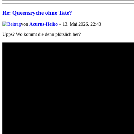
Re: Queensryche ohne Tate?
von
Acurus-Heiko
» 13. Mai 2026, 22:43
Upps? Wo kommt die denn plötzlich her?