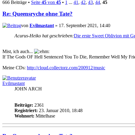
666 Beiträge •
Seite
45
von
45
•
1
...
41
,
42
,
43
,
44
,
45
Re: Queensryche ohne Tate?
von
Evilmastant
» 17. September 2021, 14:40
Acurus-Heiko hat geschrieben:
Die erste Sweet Oblivion mit Ge
Mist, ich auch...
If The Gods OF Hell Sentenced You To Die, Remember Well My Frie
Meine CDs:
http://cloud.collectorz.com/200912/music
Evilmastant
JOHN ARCH
Beiträge:
2361
Registriert:
23. Januar 2010, 18:48
Wohnort:
Mittelhase