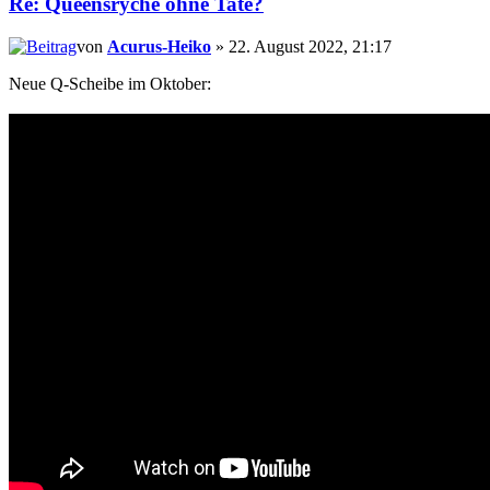
Re: Queensryche ohne Tate?
von
Acurus-Heiko
» 22. August 2022, 21:17
Neue Q-Scheibe im Oktober: