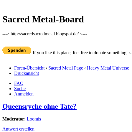
Sacred Metal-Board
---> http://sacredsacredmetal.blogspot.de/ <---
If you like this place, feel free to donate something. :-
Foren-Übersicht
‹
Sacred Metal Page
‹
Heavy Metal Universe
Druckansicht
FAQ
Suche
Anmelden
Queensryche ohne Tate?
Moderator:
Loomis
Antwort erstellen