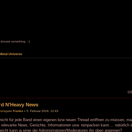
to donate something. :-)
Metal Universe
116
rd N'Heavy News
von
Franko
» 5. Februar 2016, 12:43
icht für jede Band einen eigenen bzw neuen Thread eröffnen zu müssen, mac
relevante News, Gerüchte, Informationen usw. reinpacken kann ... natürlich i
leicht kann ja einer der Administratoren/Moderatoren ihn oben anpinnen?