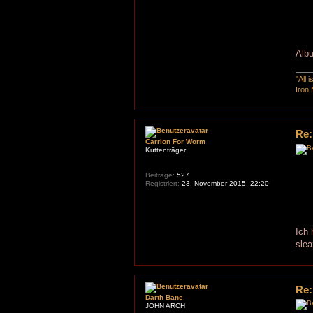
Albu
"All 
Iron 
Re:
Carrion For Worm
Kuttenträger
Beiträge:
527
Registriert:
23. November 2015, 22:20
Ich 
sle
Re:
Darth Bane
JOHN ARCH