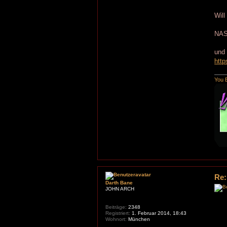
Will
NAS
und
http
You B
Re:
Darth Bane
JOHN ARCH
Beiträge:
2348
Registriert:
1. Februar 2014, 18:43
Wohnort:
München