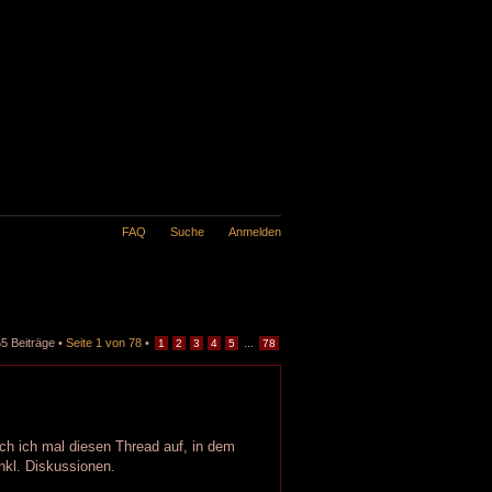
FAQ
Suche
Anmelden
5 Beiträge •
Seite
1
von
78
•
...
1
2
3
4
5
78
h ich mal diesen Thread auf, in dem
nkl. Diskussionen.