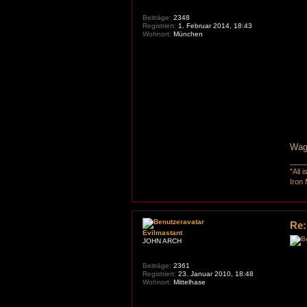
Beiträge:
2348
Registriert:
1. Februar 2014, 18:43
Wohnort:
München
Wag
"All 
Iron 
Re:
Evilmastant
JOHN ARCH
Beiträge:
2361
Registriert:
23. Januar 2010, 18:48
Wohnort:
Mittelhase