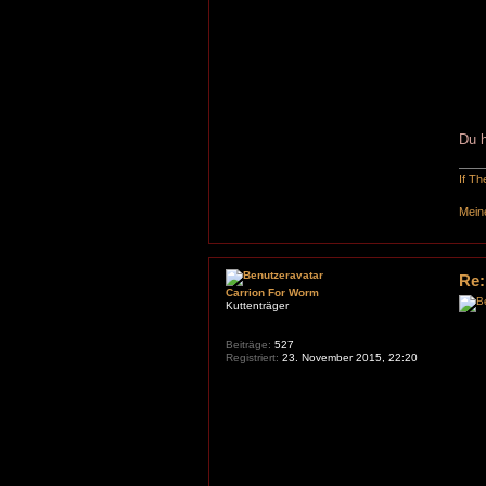
Du h
If T
Mein
Re:
Carrion For Worm
Kuttenträger
Beiträge:
527
Registriert:
23. November 2015, 22:20