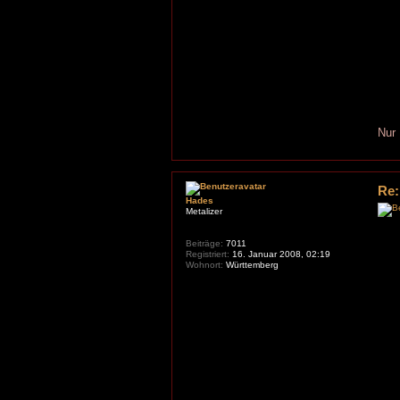
Nur
Re:
Hades
Metalizer
Beiträge:
7011
Registriert:
16. Januar 2008, 02:19
Wohnort:
Württemberg