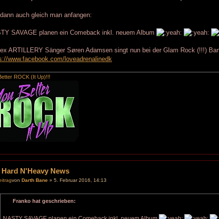
 dann auch gleich man anfangen:
TY SAVAGE planen ein Comeback inkl. neuem Album
 ex ARTILLERY Sänger Søren Adamsen singt nun bei der Glam Rock (!!!)
s://www.facebook.com/loveadrenalinedk
etter ROCK (It Up)!!!
 Hard N'Heavy News
von
Darth Bane
» 5. Februar 2016, 14:13
Franko hat geschrieben:
NASTY SAVAGE planen ein Comeback inkl. neuem Album