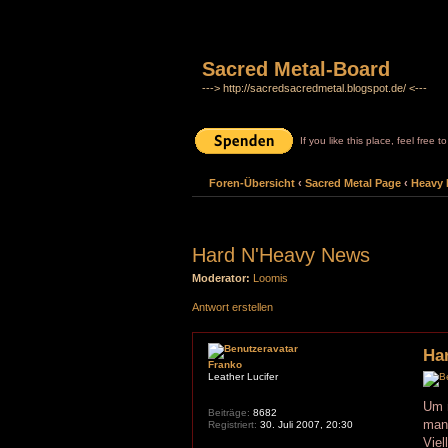
Sacred Metal-Board
---> http://sacredsacredmetal.blogspot.de/ <---
If you like this place, feel free 
Foren-Übersicht
‹
Sacred Metal Page
‹
Heavy 
Hard N'Heavy News
Moderator:
Loomis
Antwort erstellen
Ha
Franko
Leather Lucifer
Um n
Beiträge:
8682
man 
Registriert:
30. Juli 2007, 20:30
Viel