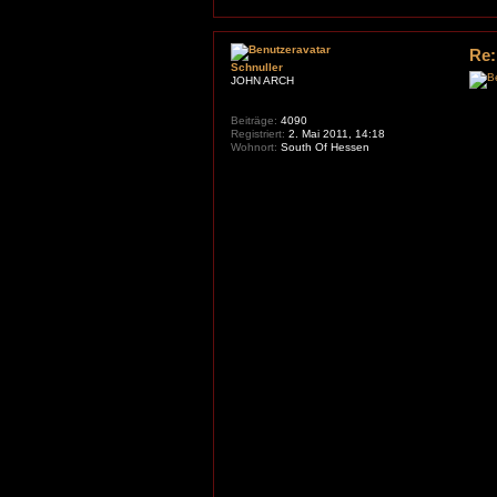
Re:
Schnuller
JOHN ARCH
Beiträge:
4090
Registriert:
2. Mai 2011, 14:18
Wohnort:
South Of Hessen