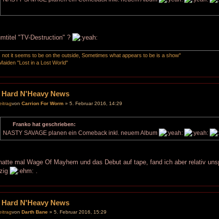
mtitel "TV-Destruction" ?
is not it seems to be on the outside, Sometimes what appears to be is a show"
Maiden "Lost in a Lost World"
 Hard N'Heavy News
von
Carrion For Worm
» 5. Februar 2016, 14:29
Franko hat geschrieben:
NASTY SAVAGE planen ein Comeback inkl. neuem Album
hatte mal Wage Of Mayhem und das Debut auf tape, fand ich aber relativ u
azig
.
 Hard N'Heavy News
von
Darth Bane
» 5. Februar 2016, 15:29