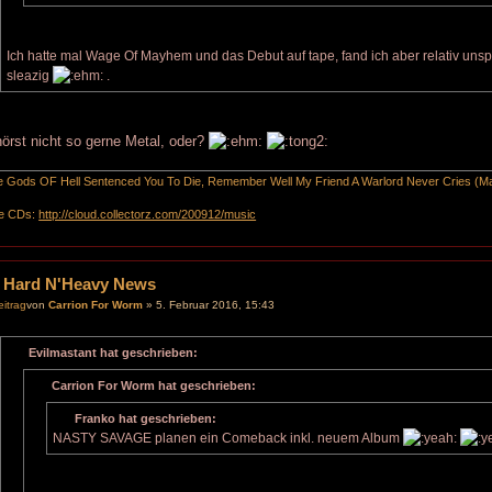
Ich hatte mal Wage Of Mayhem und das Debut auf tape, fand ich aber relativ 
sleazig
.
örst nicht so gerne Metal, oder?
he Gods OF Hell Sentenced You To Die, Remember Well My Friend A Warlord Never Cries (Ma
e CDs:
http://cloud.collectorz.com/200912/music
 Hard N'Heavy News
von
Carrion For Worm
» 5. Februar 2016, 15:43
Evilmastant hat geschrieben:
Carrion For Worm hat geschrieben:
Franko hat geschrieben:
NASTY SAVAGE planen ein Comeback inkl. neuem Album