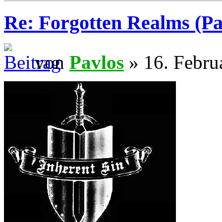
Re: Forgotten Realms (Pa
von
Pavlos
» 16. Febru