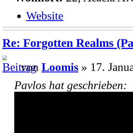
Website
Re: Forgotten Realms (Pa
von
Loomis
» 17. Janu
Pavlos hat geschrieben: