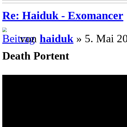
Re: Haiduk - Exomancer
von
haiduk
» 5. Mai 2
Death Portent