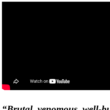
“Brutal, venomous, well-bu