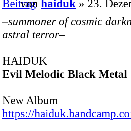
von
haiduk
» 23. Deze
–
summoner of cosmic darkn
astral terror
–
HAIDUK
Evil Melodic Black Metal
New Album
https://haiduk.bandcamp.c