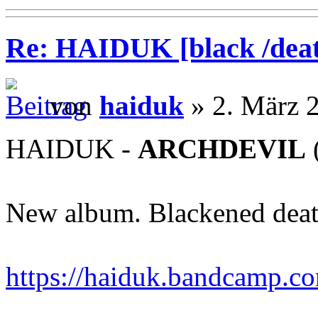
Re: HAIDUK [black /deat
von
haiduk
» 2. März 
HAIDUK -
ARCHDEVIL
New album. Blackened deat
https://haiduk.bandcamp.c