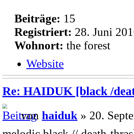
Beiträge:
15
Registriert:
28. Juni 201
Wohnort:
the forest
Website
Re: HAIDUK [black /deat
von
haiduk
» 20. Sept
melodic black // death-thra