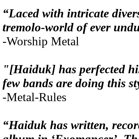
“Laced with intricate diver
tremolo-world of ever undul
-Worship Metal
"[Haiduk] has perfected hi
few bands are doing this st
-Metal-Rules
“Haiduk has written, reco
album in ‘Exomancer’. The 