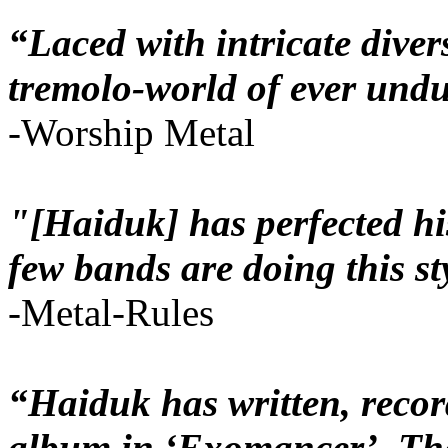
“Laced with intricate diver
tremolo-world of ever undul
-Worship Metal
"[Haiduk] has perfected hi
few bands are doing this st
-Metal-Rules
“Haiduk has written, reco
album in ‘Exomancer’. The 