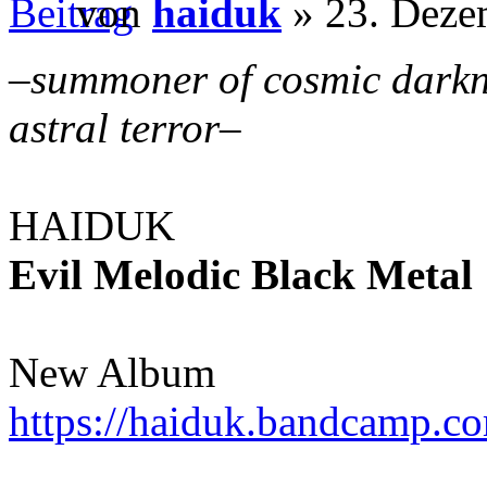
von
haiduk
» 23. Deze
–
summoner of cosmic darkn
astral terror
–
HAIDUK
Evil Melodic Black Metal
New Album
https://haiduk.bandcamp.c