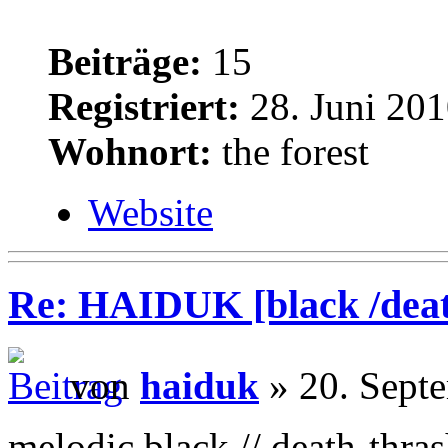
Beiträge:
15
Registriert:
28. Juni 201
Wohnort:
the forest
Website
Re: HAIDUK [black /deat
von
haiduk
» 20. Sept
melodic black // death-thra