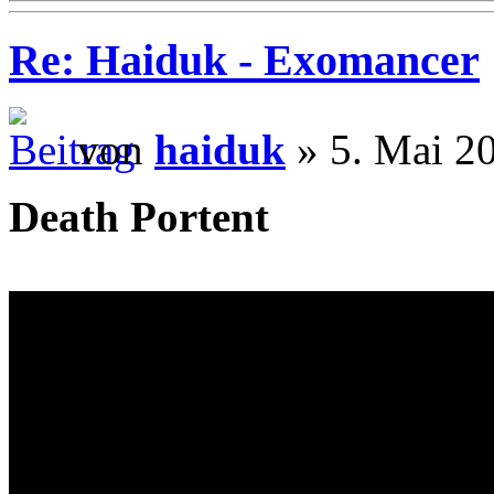
Re: Haiduk - Exomancer
von
haiduk
» 5. Mai 2
Death Portent