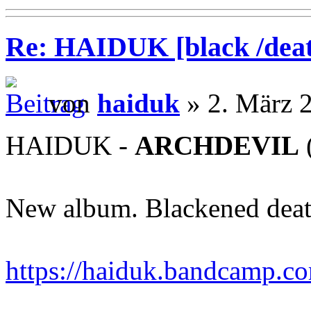
Re: HAIDUK [black /deat
von
haiduk
» 2. März 
HAIDUK -
ARCHDEVIL
New album. Blackened deat
https://haiduk.bandcamp.c