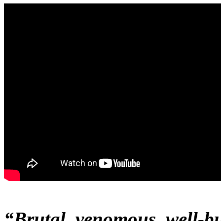
“Brutal, venomous, well-bu